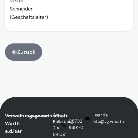
Viktor
Schneider
(Geschäftsleiter)
Zurück
Am
ed.rasi-
Verwaltungsgemeinschaft
08702
Kellerberg
@ofni
htreow.gv
Wörth
9401-0
2 a
a.d.Isar
84109