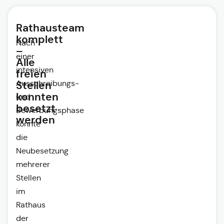
Rathausteam
komplett
Nach
–
einer
Alle
intensiven
freien
Ausschreibungs-
Stellen
konnten
und
besetzt
Bewerbungsphase
werden
konnte
die
Neubesetzung
mehrerer
Stellen
im
Rathaus
der