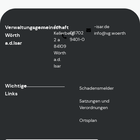
Am
ed.rasi-
Verwaltungsgemeinschaft
08702
Kellerberg
@ofni
htreow.gv
Wörth
9401-0
2 a
a.d.Isar
84109
Wörth
a.d.
Isar
Wichtige
Schadensmelder
Links
Satzungen und
Verordnungen
Ortsplan