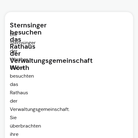
Sternsinger
besuchen
Die
das
Sternsinger
Rathaus
der
der
Wörther
Verwaltungsgemeinschaft
Wörth
Pfarrei
besuchten
das
Rathaus
der
Verwaltungsgemeinschaft.
Sie
überbrachten
ihre