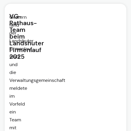
VG-
Gestern
Rathaus-
fand
Team
der
beim
Landshuter
Landshuter
Firmenlauf
Firmenlauf
2025
statt
und
die
Verwaltungsgemeinschaft
meldete
im
Vorfeld
ein
Team
mit