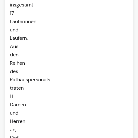
insgesamt
17
Läuferinnen
und
Läufern.
Aus
den
Reihen
des
Rathauspersonals
traten
11
Damen
und
Herren
an,
fünf