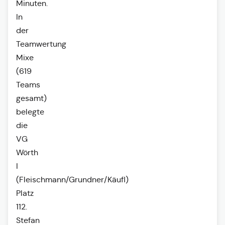
Minuten.
In
der
Teamwertung
Mixe
(619
Teams
gesamt)
belegte
die
VG
Wörth
I
(Fleischmann/Grundner/Käufl)
Platz
112.
Stefan