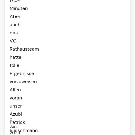
17:54
Minuten.
Aber
auch
das
VG-
Rathausteam
hatte
tolle
Ergebnisse
vorzuweisen:
Allen
voran
unser
Azubi
6.
Patrick
Juni
Fleischmann,
2025