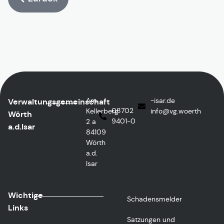
Am
ed.rasi-
Verwaltungsgemeinschaft
08702
Kellerberg
@ofni
htreow.gv
Wörth
9401-0
2 a
a.d.Isar
84109
Wörth
a.d.
Isar
Wichtige
Schadensmelder
Links
Satzungen und