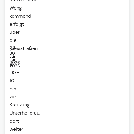
Weng
kommend
erfolgt
über
die
bis
Kreisstraßen
25.
30.
Juni
LA
Juni
2026
20,
2026
DGF
10
bis
zur
Kreuzung
Unterhollerau,
dort
weiter