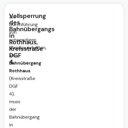
Vollsperrung
Zur
des
Durchführung
Bahnübergangs
von
in
notwendigen
Rothhaus,
Gleisbauarbeiten,
Kreisstraße
DGF
am
4
Bahnübergang
Rothhaus
(Kreisstraße
DGF
4),
muss
der
Bahnübergang
in