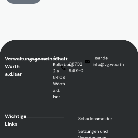
Am
ed.rasi-
Verwaltungsgemeinschaft
08702
Kellerberg
@ofni
htreow.gv
Wörth
9401-0
2 a
a.d.Isar
84109
Wörth
a.d.
Isar
Wichtige
Schadensmelder
Links
Satzungen und
Verordnungen