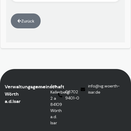
Zurück
Am
info
@vg.woerth-
Verwaltungsgemeinschaft
08702
Kellerberg
isar.de
Wörth
9401-0
2 a
a.d.Isar
84109
Wörth
a.d.
Isar