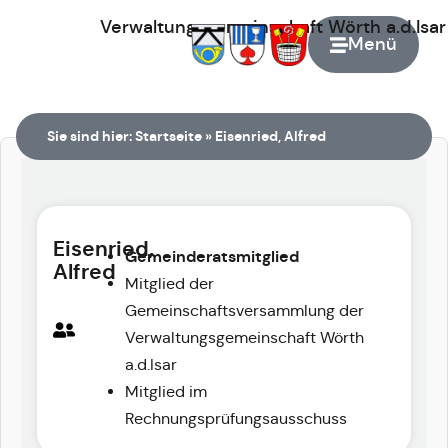
Verwaltungsgemeinschaft
Wörth
a.d.Isa
Menü
Zur Startseite
Sie sind hier:
Startseite
»
Eisenried, Alfred
Eisenried,
Gemeinderatsmitglied
Alfred
Mitglied der
Gemeinschaftsversammlung der
Verwaltungsgemeinschaft Wörth
a.d.Isar
Mitglied im
Rechnungsprüfungsausschuss