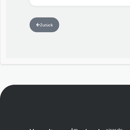
Zurück
Am
ed.rasi-