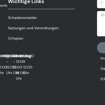
Wichtige Links
ow.gv
Schadensmelder
Satzungen und Verordnungen
Ortsplan
0
nstag
8:00
Mittwoch
08:00
Donnerstag
08:00
und
Freitag
08:00
Im
-
-
13:00
-
2:00
12:00
12:00
-
12:00
Da
hr
Uhr
Uhr
18:00
Uhr
Uhr
Er