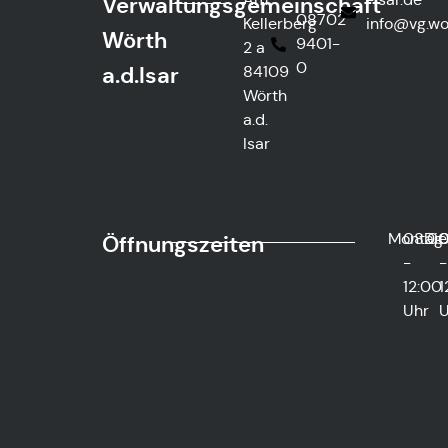
Verwaltungsgemeinschaft
08702
Kellerberg
@ofni
htre
Wörth
9401-
2 a
0
a.d.Isar
84109
Wörth
a.d.
Isar
Montag
08:0
Die
0
Öffnungszeiten
-
-
12:00
1
Uhr
U