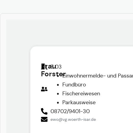
Frau
E 03
Forster
Einwohnermelde- und Pass
Fundbüro
Fischereiwesen
Parkausweise
08702/9401-30
ewo@vg.woerth-isar.de