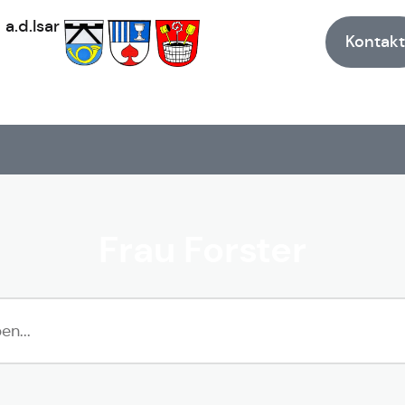
h
a.d.Isar
Kontakt
Frau Forster