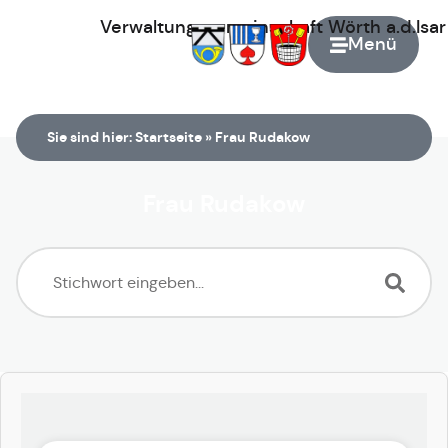
Verwaltungsgemeinschaft
Wörth
a.d.Isa
Menü
Zur Startseite
Sie sind hier:
Startseite
»
Frau Rudakow
Frau Rudakow