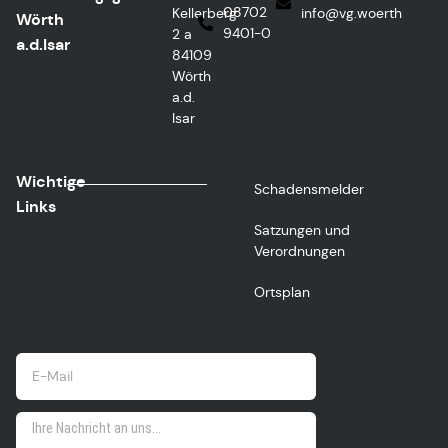
08702
Kellerberg
@ofni
htreow.gv
Wörth
9401-0
2 a
a.d.Isar
84109
Wörth
a.d.
Isar
Wichtige
Schadensmelder
Links
Satzungen und
Verordnungen
Ortsplan