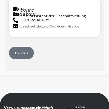
Frau
OG 107
Rudakow
Assistenz der Geschäftsleitung
08702/9401-25
geschaeftsleitung@vg.woerth-isar.de
Zurück
Am
ed.rasi-
Verwaltungsgemeinschaft