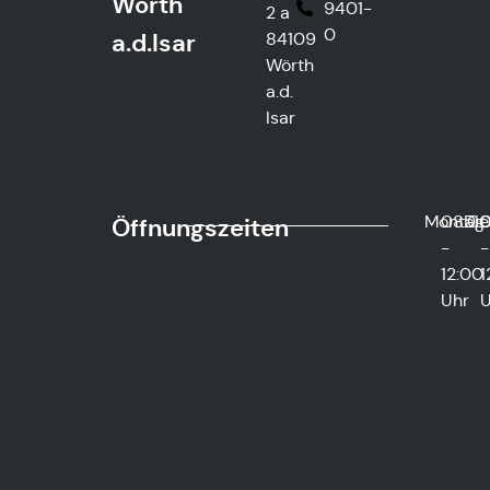
Wörth
9401-
2 a
0
a.d.Isar
84109
Wörth
a.d.
Isar
Montag
08:0
Die
0
Öffnungszeiten
-
-
12:00
1
Uhr
U