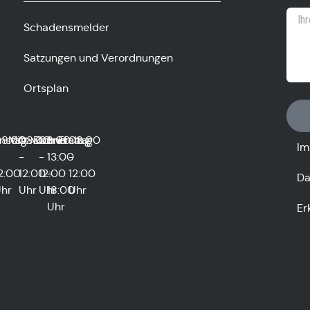
Schadensmelder
Satzungen und Verordnungen
Ortsplan
0
nstag
8:00
Mittwoch
08:00
Donnerstag
08:00
und
Freitag
08:00
Im
-
-
13:00
-
2:00
12:00
12:00
-
12:00
Da
hr
Uhr
Uhr
18:00
Uhr
Uhr
Er