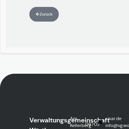
Zurück
Am
ed.rasi-
Verwaltungsgemeinschaft
08702
Kellerberg
@ofni
htre