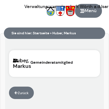
Verwaltungsgemeinschaft
Wörth
a.d.Isa
Menü
Zur Startseite
Sie sind hier:
Startseite
»
Huber, Markus
Huber,
Gemeinderatsmitglied
Markus
Zurück