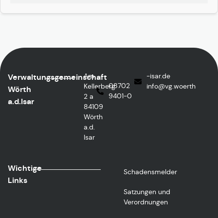
Am
ed.rasi-
Verwaltungsgemeinschaft
08702
Kellerberg
@ofni
htreow.gv
Wörth
9401-0
2 a
a.d.Isar
84109
Wörth
a.d.
Isar
Wichtige
Schadensmelder
Links
Satzungen und
Verordnungen