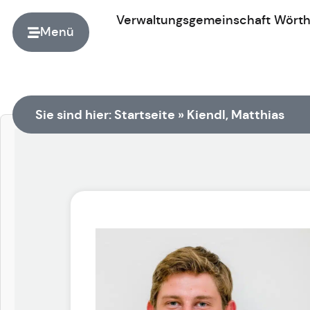
Verwaltungsgemeinschaft
Wört
Menü
Zur Startseite
Sie sind hier:
Startseite
»
Kiendl, Matthias