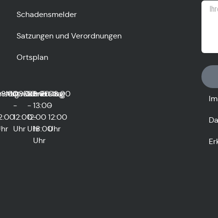
Schadensmelder
Satzungen und Verordnungen
Ortsplan
0
nstag
8:00
Mittwoch
08:00
Donnerstag
08:00
und
Freitag
08:00
Im
-
-
13:00
-
2:00
12:00
12:00
-
12:00
Da
hr
Uhr
Uhr
18:00
Uhr
Uhr
Er