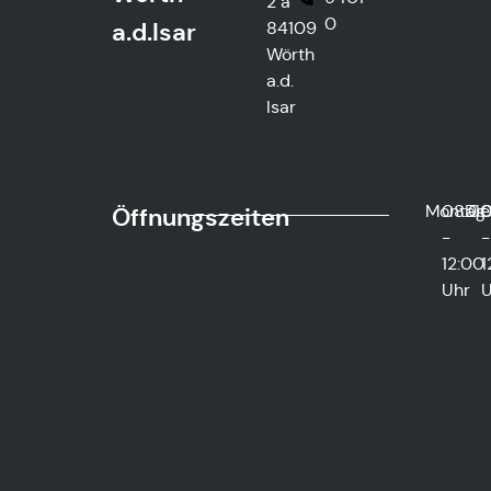
2 a
0
a.d.Isar
84109
Wörth
a.d.
Isar
Montag
08:0
Die
0
Öffnungszeiten
-
-
12:00
1
Uhr
U