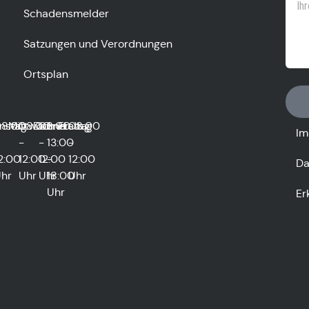
Schadensmelder
Satzungen und Verordnungen
Ortsplan
0
nstag
8:00
Mittwoch
08:00
Donnerstag
08:00
und
Freitag
08:00
Im
-
-
13:00
-
2:00
12:00
12:00
-
12:00
Da
hr
Uhr
Uhr
18:00
Uhr
Uhr
Er