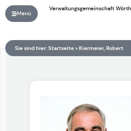
Verwaltungsgemeinschaft
Wört
Menü
Zur Startseite
Sie sind hier:
Startseite
»
Kiermeier, Robert