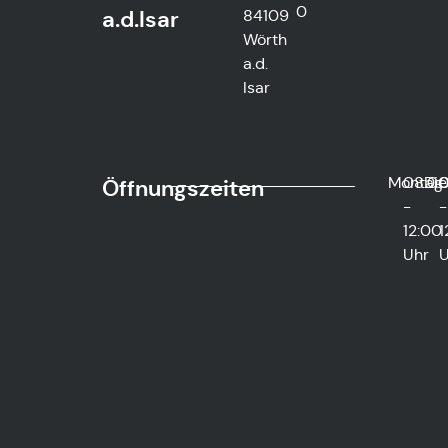
0
a.d.Isar
84109
Wörth
a.d.
Isar
Montag
08:0
Die
0
Öffnungszeiten
-
-
12:00
1
Uhr
U