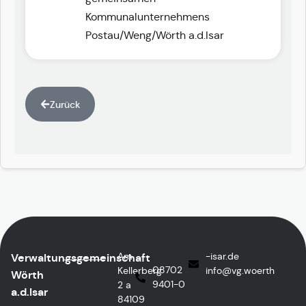
Kommunalunternehmens
Postau/Weng/Wörth a.d.Isar
Zurück
Am
ed.rasi-
Verwaltungsgemeinschaft
08702
Kellerberg
@ofni
htreow.gv
Wörth
9401-0
2 a
a.d.Isar
84109