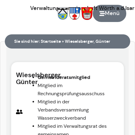
Verwaltungsgemeinschaft
Wörth
a.d.Isa
Menü
Zur Startseite
Sie sind hier:
Startseite
»
Wieselsberger, Günter
Wieselsberger,
Gemeinderatsmitglied
Günter
Mitglied im
Rechnungsprüfungsausschuss
Mitglied in der
Verbandsversammlung
Wasserzweckverband
Mitglied im Verwaltungsrat des
gemeinsamen