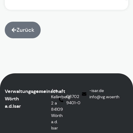
Zurück
Am
ed.rasi-
Verwaltungsgemeinschaft
08702
Kellerberg
@ofni
htreow.gv
Wörth
9401-0
2 a
a.d.Isar
84109
Wörth
a.d.
Isar