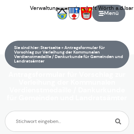
Verwaltungsgemeinschaft
Wörth
a.d.Isa
Menü
Zur Startseite
Sie sind hier:
Startseite
»
Antragsformular für
Vorschlag zur Verleihung der Kommunalen
Verdienstmedaille / Dankurkunde für Gemeinden und
Landratsämter
Antragsformular für Vorschlag zur
Verleihung der Kommunalen
Verdienstmedaille / Dankurkunde
für Gemeinden und Landratsämter