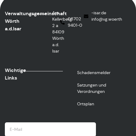
Am
ed.rasi-
Verwaltungsgemeinschaft
08702
Kellerberg
@ofni
htreow.gv
Wörth
9401-0
2 a
a.d.Isar
84109
Wörth
a.d.
Isar
Wichtige
Schadensmelder
Links
Satzungen und
Verordnungen
Ortsplan