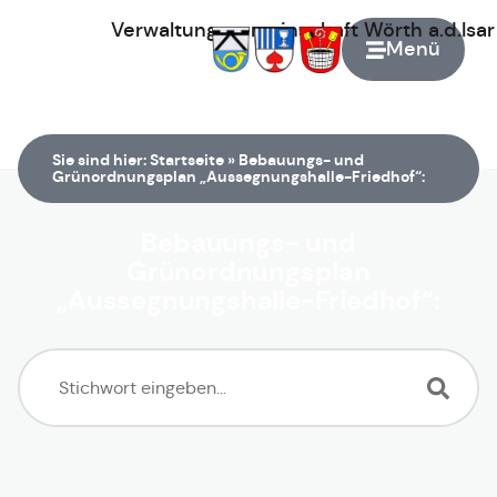
Verwaltungsgemeinschaft
Wörth
a.d.Isa
Menü
Zur Startseite
Sie sind hier:
Startseite
»
Bebauungs- und
Grünordnungsplan „Aussegnungshalle-Friedhof“:
Bebauungs- und
Grünordnungsplan
„Aussegnungshalle-Friedhof“: