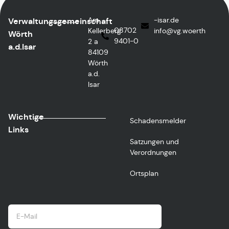
Am
ed.rasi-
Verwaltungsgemeinschaft
08702
Kellerberg
@ofni
htreow.gv
Wörth
9401-0
2 a
a.d.Isar
84109
Wörth
a.d.
Isar
Wichtige
Schadensmelder
Links
Satzungen und
Verordnungen
Ortsplan