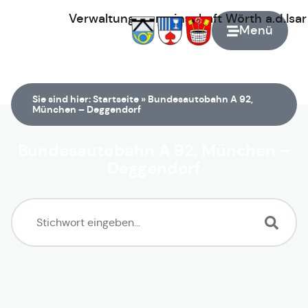
Verwaltungsgemeinschaft
Wörth
a.d.Isa
Menü
Zur Startseite
Sie sind hier:
Startseite
»
Bundesautobahn A 92,
München – Deggendorf
Bundesautobahn A 92, München –
Deggendorf