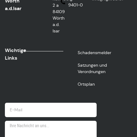
Wörth
9401-0
2 a
a.d.Isar
84109
Wörth
a.d.
Isar
Wichtige
Schadensmelder
Links
Satzungen und
Verordnungen
Ortsplan