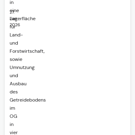
in
eine
27.
Jan.
Lagerfläche
2026
für
Land-
und
Forstwirtschaft,
sowie
Umnutzung
und
Ausbau
des
Getreidebodens
im
OG
in
vier