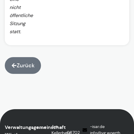
nicht
öffentliche
Sitzung
statt.
Zurück
Am
ed.rasi-
Verwaltungsgemeinschaft
08702
Kellerberg
@ofni
htreow.gv