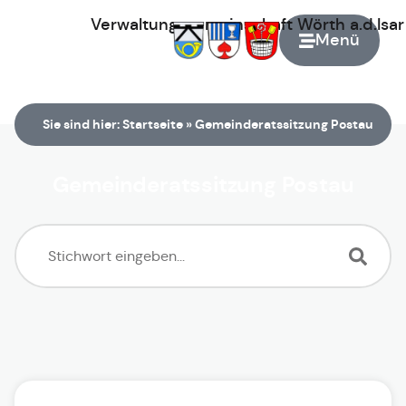
Verwaltungsgemeinschaft
Wörth
a.d.Isa
Menü
Zur Startseite
Sie sind hier:
Startseite
»
Gemeinderatssitzung Postau
Gemeinderatssitzung Postau