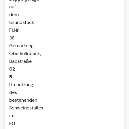
auf
dem
Grundstück
Fl.Nr.
38,
Gemarkung
Oberköllnbach,
Badstraße
02
B
Umnutzung
des
bestehenden
Schweinestalles
im
EG