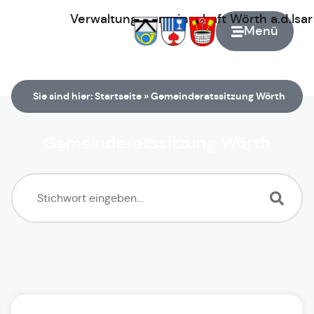
Verwaltungsgemeinschaft
Wörth
a.d.Isa
Menü
Zur Startseite
Sie sind hier:
Startseite
»
Gemeinderatssitzung Wörth
Gemeinderatssitzung Wörth