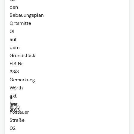
den
Bebauungsplan
Ortsmitte
01
auf
dem
Grundstück
FlStNr.
33/3
Gemarkung
Wörth
a.d.
11.
|
Nov.
Isar,
18:30
2025
Postauer
Straße
02