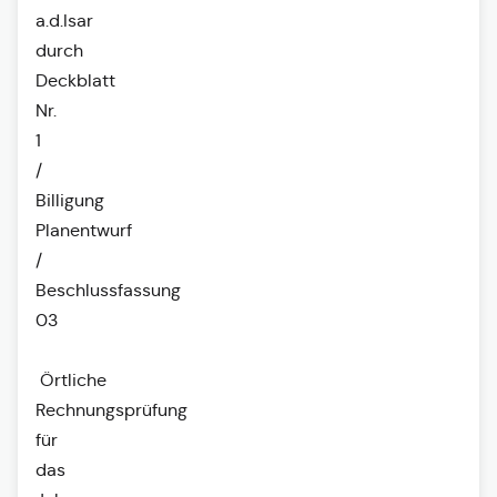
a.d.Isar
durch
Deckblatt
Nr.
1
/
Billigung
Planentwurf
/
Beschlussfassung
03
Örtliche
Rechnungsprüfung
für
das