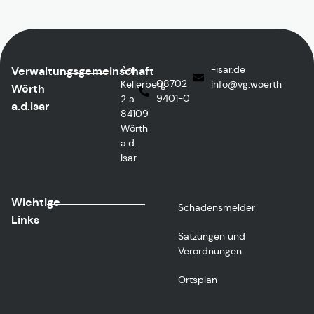
Am
ed.rasi-
Verwaltungsgemeinschaft
08702
Kellerberg
@ofni
htreow.gv
Wörth
9401-0
2 a
a.d.Isar
84109
Wörth
a.d.
Isar
Wichtige
Schadensmelder
Links
Satzungen und
Verordnungen
Ortsplan