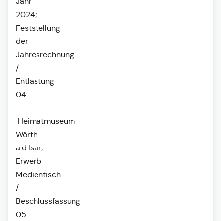
Jahr
2024;
Feststellung
der
Jahresrechnung
/
Entlastung
04
Heimatmuseum
Wörth
a.d.Isar;
Erwerb
Medientisch
/
Beschlussfassung
05