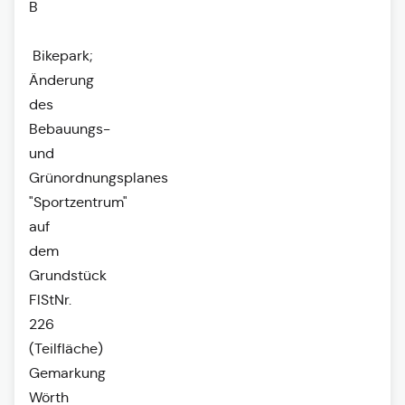
B
Bikepark;
Änderung
des
Bebauungs-
und
Grünordnungsplanes
"Sportzentrum"
auf
dem
Grundstück
FlStNr.
226
(Teilfläche)
Gemarkung
Wörth