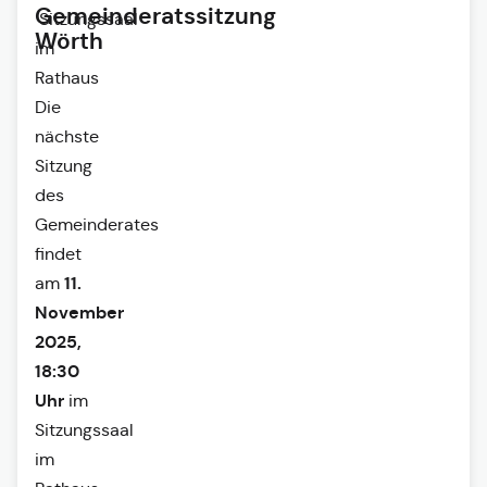
Gemeinderatssitzung
Sitzungssaal
Wörth
im
Rathaus
Die
nächste
Sitzung
des
Gemeinderates
findet
11.
am
November
2025,
18:30
Uhr
im
Sitzungssaal
im