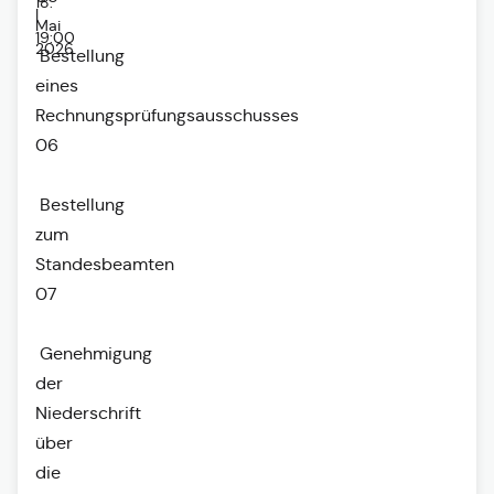
18.
|
Mai
19:00
2026
Bestellung
eines
Rechnungsprüfungsausschusses
06
Bestellung
zum
Standesbeamten
07
Genehmigung
der
Niederschrift
über
die