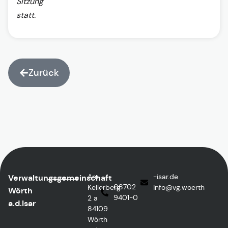
Sitzung
statt.
Zurück
Am
ed.rasi-
Verwaltungsgemeinschaft
08702
Kellerberg
@ofni
htreow.gv
Wörth
9401-0
2 a
a.d.Isar
84109
Wörth