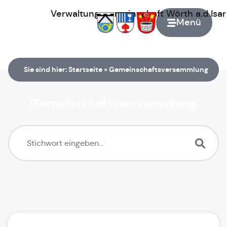
Verwaltungsgemeinschaft
Wörth
a.d.Isa
Menü
Zur Startseite
Sie sind hier:
Startseite
»
Gemeinschaftsversammlung
Gemeinschaftsversammlung